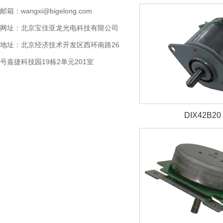
邮箱：wangxi@bigelong.com
网址：北京宝佳亚龙光电科技有限公司
地址：北京经济技术开发区西环南路26
号嘉捷科技园19栋2单元201室
DIX42B20