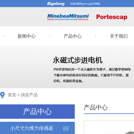
|
新闻中心
|
产品中心
|
关于我们
首页
>
供应产品
产品中心
产品中心
小尺寸六维力传感器